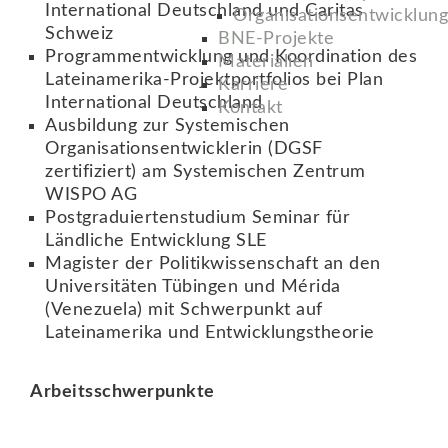
International Deutschland und Caritas
Organisationsentwicklung
Schweiz
BNE-Projekte
Programmentwicklung und Koordination des
Materialien
Lateinamerika-Projektportfolios bei Plan
Karriere
International Deutschland
Kontakt
Ausbildung zur Systemischen
Organisationsentwicklerin (DGSF
zertifiziert) am Systemischen Zentrum
WISPO AG
Postgraduiertenstudium Seminar für
Ländliche Entwicklung SLE
Magister der Politikwissenschaft an den
Universitäten Tübingen und Mérida
(Venezuela) mit Schwerpunkt auf
Lateinamerika und Entwicklungstheorie
Arbeitsschwerpunkte