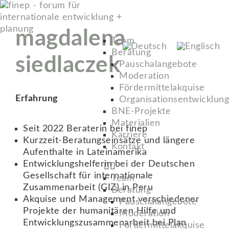
magdalena
Team
Beratung
siedlaczek
Pauschalangebote
Moderation
Fördermittelakquise
Erfahrung
Organisationsentwicklung
BNE-Projekte
Materialien
Seit 2022 Beraterin bei finep
Karriere
Kurzzeit-Beratungseinsätze und längere
Kontakt
Aufenthalte in Lateinamerika
Entwicklungshelferin bei der Deutschen
Gesellschaft für internationale
Team
Zusammenarbeit (GIZ) in Peru
Beratung
Akquise und Management verschiedener
Pauschalangebote
Projekte der humanitären Hilfe und
Moderation
Entwicklungszusammenarbeit bei Plan
Fördermittelakquise