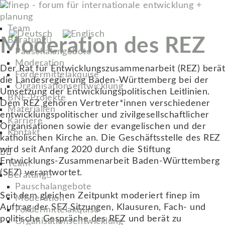
Team
Moderation des REZ
Beratung
Pauschalangebote
Moderation
Der Rat für Entwicklungszusammenarbeit (REZ) berät
Fördermittelakquise
die Landesregierung Baden-Württemberg bei der
Organisationsentwicklung
Umsetzung der Entwicklungspolitischen Leitlinien.
BNE-Projekte
Dem REZ gehören Vertreter*innen verschiedener
Materialien
entwicklungspolitischer und zivilgesellschaftlicher
Karriere
Organisationen sowie der evangelischen und der
Kontakt
katholischen Kirche an. Die Geschäftsstelle des REZ
wird seit Anfang 2020 durch die Stiftung
Entwicklungs-Zusammenarbeit Baden-Württemberg
Team
(SEZ) verantwortet.
Beratung
Pauschalangebote
Seit dem gleichen Zeitpunkt moderiert finep im
Moderation
Auftrag der SEZ Sitzungen, Klausuren, Fach- und
Fördermittelakquise
politische Gespräche des REZ und berät zu
Organisationsentwicklung