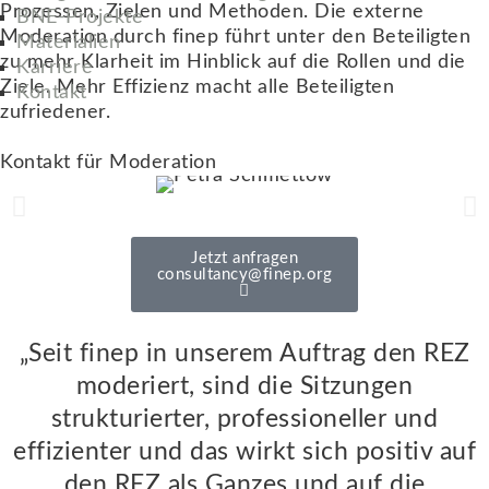
Prozessen, Zielen und Methoden. Die externe
BNE-Projekte
Moderation durch finep führt unter den Beteiligten
Materialien
zu mehr Klarheit im Hinblick auf die Rollen und die
Karriere
Ziele. Mehr Effizienz macht alle Beteiligten
Kontakt
zufriedener.
Kontakt für Moderation
Jetzt anfragen
consultancy@finep.org
„Seit finep in unserem Auftrag den REZ
moderiert, sind die Sitzungen
strukturierter, professioneller und
effizienter und das wirkt sich positiv auf
den REZ als Ganzes und auf die