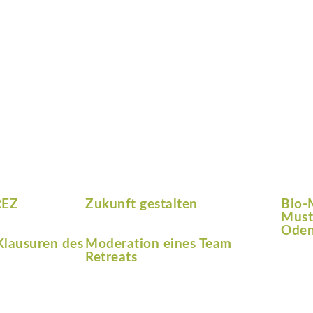
REZ
Zukunft gestalten
Bio-
Must
Oden
Klausuren des
Moderation eines Team
Retreats