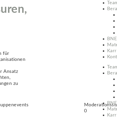
Tea
uren,
Bera
BNE
Mate
Karr
n für
Kont
anisationen
Tea
r Ansatz
Bera
hten,
ungen zu
BNE
ruppenevents
Moderationsst
Mate
0
Karr