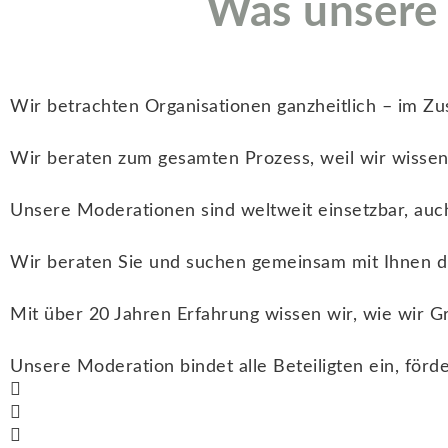
Was unsere
Systemischer Ansatz
Wir betrachten Organisationen ganzheitlich – im Z
Prozess-Steuerung
Wir beraten zum gesamten Prozess, weil wir wissen,
Internationale Expertise
Unsere Moderationen sind weltweit einsetzbar, auch
Vor Ort, virtuell oder hybrid
Wir beraten Sie und suchen gemeinsam mit Ihnen d
Langjährige Erfahrung
Mit über 20 Jahren Erfahrung wissen wir, wie wir 
Partizipation und Vielfalt
Unsere Moderation bindet alle Beteiligten ein, förd