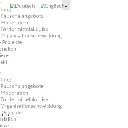
m
tung
Pauschalangebote
Moderation
Fördermittelakquise
Organisationsentwicklung
-Projekte
rialien
iere
akt
m
tung
Pauschalangebote
Moderation
Fördermittelakquise
Organisationsentwicklung
-Projekte
unden
rialien
iere