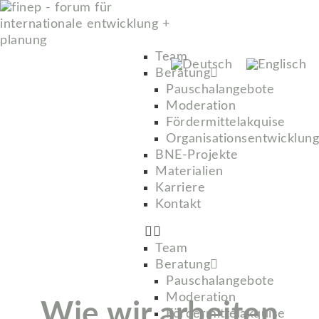
bne-projekte
Team
Beratung
Pauschalangebote
Moderation
Fördermittelakquise
Organisationsentwicklung
BNE-Projekte
Materialien
Karriere
Kontakt
Team
Beratung
Pauschalangebote
Moderation
Wie wir arbeiten
Fördermittelakquise