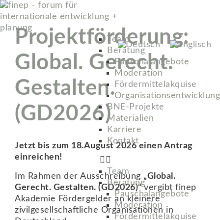
Projektförderung:
Team
Beratung
Global. Gerecht.
Pauschalangebote
Moderation
Gestalten.
Fördermittelakquise
Organisationsentwicklung
BNE-Projekte
(GD2026)
Materialien
Karriere
Kontakt
Jetzt bis zum 18.August 2026 einen Antrag
einreichen!
Team
Im Rahmen der Ausschreibung
„Global.
Beratung
Gerecht. Gestalten. (GD2026)“
vergibt finep
Pauschalangebote
Akademie Fördergelder an kleinere
Moderation
zivilgesellschaftliche Organisationen in
Fördermittelakquise