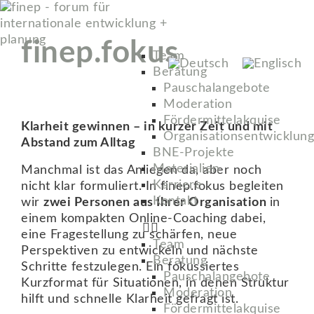
finep.fokus
Team
Beratung
Pauschalangebote
Moderation
Fördermittelakquise
Klarheit gewinnen – in kurzer Zeit und mit
Organisationsentwicklung
Abstand zum Alltag
BNE-Projekte
Materialien
Manchmal ist das Anliegen da, aber noch
Karriere
nicht klar formuliert. In finep.fokus begleiten
Kontakt
wir
zwei Personen aus Ihrer Organisation
in
einem kompakten Online-Coaching dabei,
eine Fragestellung zu schärfen, neue
Team
Perspektiven zu entwickeln und nächste
Beratung
Schritte festzulegen. Ein fokussiertes
Pauschalangebote
Kurzformat für Situationen, in denen Struktur
Moderation
hilft und schnelle Klarheit gefragt ist.
Fördermittelakquise